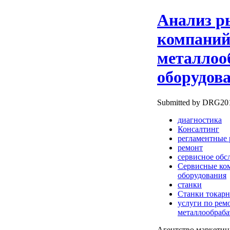
Анализ р
компаний
металлоо
оборудова
Submitted by DRG2010
диагностика
Консалтинг
регламентные 
ремонт
сервисное об
Сервисные ко
оборудования
станки
Станки токар
услуги по рем
металлообраба
Агентство маркети