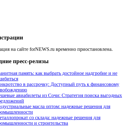
истрации
ация на сайте forNEWS.ru временно приостановлена.
дние пресс-релизы
анитная память: как выбрать достойное надгробие и не
шибиться
анкротство в рассрочку: Доступный путь к финансовому
свобождению
ешевые авиабилеты из Сочи: Стратегия поиска выгодных
редложений
ндустриальные масла оптом: надежные решения для
ромышленности
еталлопрокат со склада: надежные решения для
ромышленности и строительства