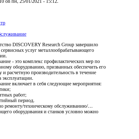
 on пн, 25/01/2021 - 15:12.
нтр
бслуживание
нтство DISCOVERY Research Group завершило
 сервисных услуг металлообрабатывающего
ии.
ание - это комплекс профилактических мер по
ному оборудованию, призванных обеспечить его
у и расчетную производительность в течение
а эксплуатации.
ание включает в себя следующие мероприятия:
тики;
нтных работ;
нтийный период.
по ремонту/техническому обслуживанию/…
щего оборудования и станков условно можно