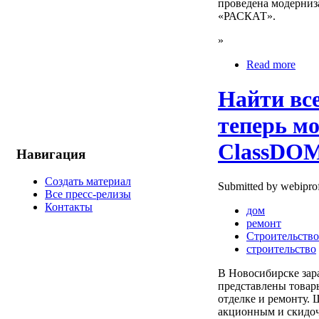
проведена модерниз
«РАСКАТ».
»
Read more
Найти все
теперь м
ClassDO
Навигация
Создать материал
Submitted by webiprof
Все пресс-релизы
Контакты
дом
ремонт
Строительство
строительство
В Новосибирске зар
представлены товары
отделке и ремонту.
акционным и скидо