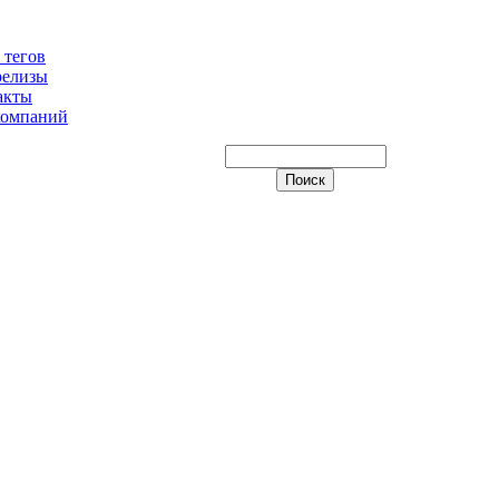
 тегов
релизы
акты
компаний