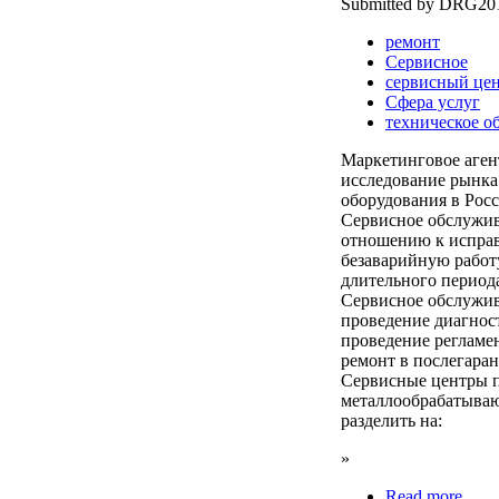
Submitted by DRG2010
ремонт
Сервисное
сервисный це
Сфера услуг
техническое о
Маркетинговое аге
исследование рынка
оборудования в Росс
Сервисное обслужив
отношению к исправ
безаварийную работ
длительного период
Сервисное обслужив
проведение диагнос
проведение регламе
ремонт в послегара
Сервисные центры 
металлообрабатываю
разделить на:
»
Read more