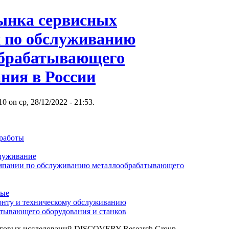
ынка сервисных
 по обслуживанию
брабатывающего
ния в России
 on ср, 28/12/2022 - 21:53.
работы
служивание
мпании по обслуживанию металлообрабатывающего
ные
онту и техническому обслуживанию
тывающего оборудования и станков
нговых исследований DISCOVERY Research Group