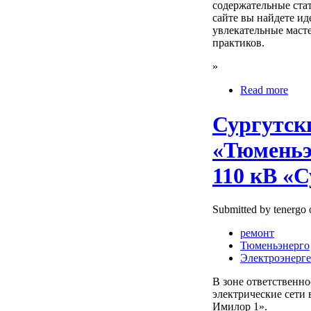
содержательные стат
сайте вы найдете ид
увлекательные масте
практиков.
»
Read more
Сургутск
«Тюменьэ
110 кВ «С
Submitted by tenergo 
ремонт
Тюменьэнерго
Электроэнерге
В зоне ответственн
электрические сети 
Имилор 1».