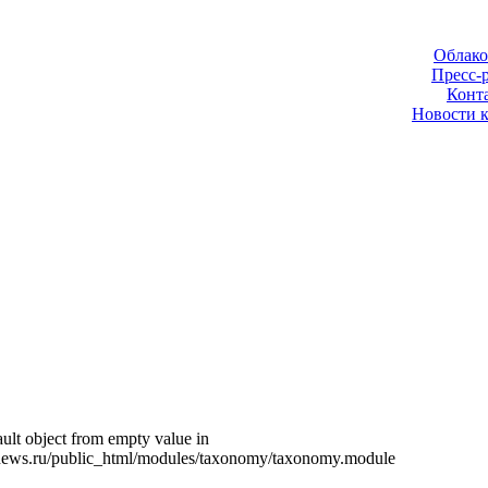
Облако
Пресс-
Конт
Новости 
ult object from empty value in
news.ru/public_html/modules/taxonomy/taxonomy.module