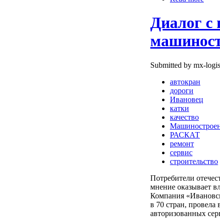
Диалог с
машиност
Submitted by mx-logis
автокран
дороги
Ивановец
катки
качество
Машинострое
РАСКАТ
ремонт
сервис
строительство
Потребители отечес
мнение оказывает в
Компания «Ивановск
в 70 стран, провела 
авторизованных сер