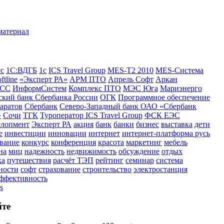
ус
1С:ВДГБ
1с
ICS Travel Group
MES-T2 2010
MES-Система
ftline
«Эксперт РА»
АРМ ПТО
Апрель Софт
Аркан
СС
ИнформСистем
Комплекс ПТО
МЭС Юга
Мариэнерго
кий банк Сбербанка России
ОГК
Программное обеспечение
аратов
Сбербанк
Северо-Западный банк ОАО «Сбербанк
»
Сочи
ТГК
Туроператор ICS Travel Group
ФСК ЕЭС
елопмент
Эксперт РА
акция
банк
банки
бизнес
выставка
дети
е
инвестиции
инновации
интернет
интернет-платформа русь
вание
конкурс
конференция
красота
маркетинг
мебель
на
миц
надежность
недвижимость
обсуждение
отдых
ка
путешествия
расчёт ТЭП
рейтинг
семинар
система
ности
софт
страхование
строительство
электростанция
эффективность
s
йте