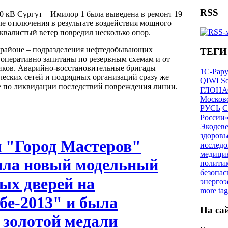
RSS
0 кВ Сургут – Имилор 1 была выведена в ремонт 19
ле отключения в результате воздействия мощного
квалистый ветер повредил несколько опор.
 районе – подразделения нефтедобывающих
ТЕГИ
 оперативно запитаны по резервным схемам и от
ков. Аварийно-восстановительные бригады
1С-Рар
ческих сетей и подрядных организаций сразу же
QIWI
So
е по ликвидации последствий повреждения линии.
ГЛОНА
Московс
РУСЬ
С
России
Экодев
здоровь
 "Город Мастеров"
исследо
медици
ила новый модельный
полити
безопас
ых дверей на
энерго
more tag
бе-2013" и была
На са
 золотой медали