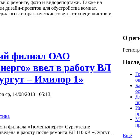
ьи о ремонте, фото и видорепортажи. Также на
еи дизайн-проектов для обустройства комнат,
р-классы и практические советы от специалистов и
О рег
Регистр
ий филиал ОАО
После
нерго» ввел в работу ВЛ
Гр
ургут – Имилор 1»
о
Б
о
on ср, 14/08/2013 - 05:13.
Д
п
И
п
тика
М
п
ости филиала «Тюменьэнерго» Сургутские
введена в работу после ремонта ВЛ 110 кВ «Сургут –
Ещё