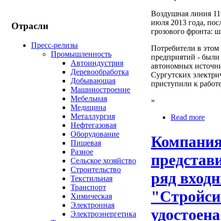
Воздушная линия 11
июля 2013 года, пос
Отрасли
грозового фронта: ш
Пресс-релизы
Потребители в этом
Промышленность
предприятий - были
Автоиндустрия
автономных источни
Деревообработка
Сургутских электри
Добывающая
приступили к работ
Машиностроение
Мебельная
»
Медицина
Металлургия
Read more
Нефтегазовая
Оборудование
Компания
Пищевая
Разное
представ
Сельское хозяйство
Строительство
ряд входн
Текстильная
Транспорт
"Стройси
Химическая
Электронная
удостоена
Электроэнергетика