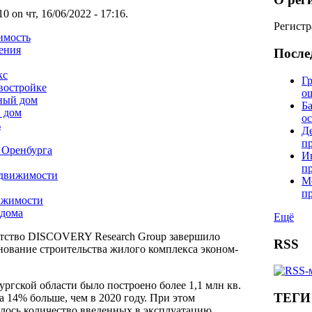
 on чт, 16/06/2022 - 17:16.
Регистр
имость
ения
После
кс
Гр
востройке
о
ный дом
Б
 дом
о
ь
Д
п
 Оренбурга
И
п
едвижимости
М
п
ижимости
 дома
Ещё
нтство DISCOVERY Research Group завершило
RSS
нование строительства жилого комплекса эконом-
ургской области было построено более 1,1 млн кв.
ТЕГИ
а 14% больше, чем в 2020 году. При этом
илось количество введенных в эксплуатацию