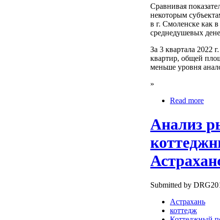
Сравнивая показате
некоторым субъектам
в г. Смоленске как 
среднедушевых дене
За 3 квартала 2022 
квартир, общей пло
меньше уровня анало
»
Read more
Анализ р
коттеджн
Астрахан
Submitted by DRG2010
Астрахань
коттедж
Коттеджный п