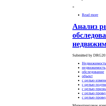
»
Read more
Анализ р
обследов
недвижим
Submitted by DRG2010
Недвижимост
недвижимость
обследование
объект
с целью измен
с целью подтв
с целью призн
с целью прове
с целью прове
Маркетинговое аге