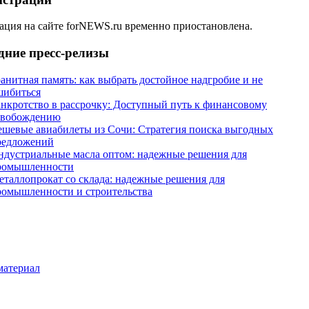
ация на сайте forNEWS.ru временно приостановлена.
дние пресс-релизы
анитная память: как выбрать достойное надгробие и не
шибиться
анкротство в рассрочку: Доступный путь к финансовому
свобождению
ешевые авиабилеты из Сочи: Стратегия поиска выгодных
редложений
ндустриальные масла оптом: надежные решения для
ромышленности
еталлопрокат со склада: надежные решения для
ромышленности и строительства