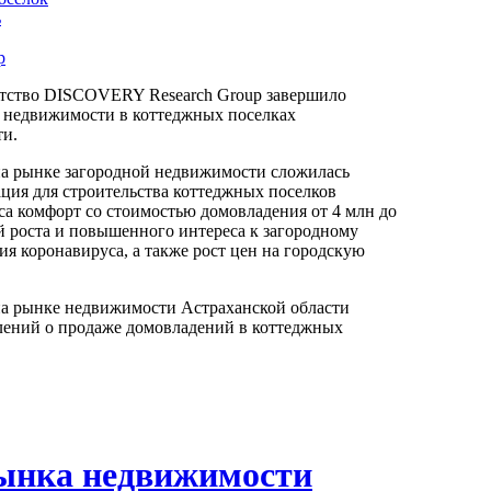
ь
р
нтство DISCOVERY Research Group завершило
 недвижимости в коттеджных поселках
ти.
на рынке загородной недвижимости сложилась
ация для строительства коттеджных поселков
са комфорт со стоимостью домовладения от 4 млн до
й роста и повышенного интереса к загородному
я коронавируса, а также рост цен на городскую
на рынке недвижимости Астраханской области
лений о продаже домовладений в коттеджных
ынка недвижимости