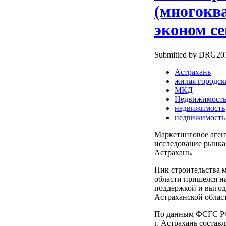
(многокв
эконом се
Submitted by DRG2010
Астрахань
жилая городск
МКД
Недвижимост
недвижимость
недвижимость 
Маркетинговое аге
исследование рынка
Астрахань.
Пик строительства 
области пришелся на
поддержкой и выгод
Астраханской облас
По данным ФСГС РФ 
г. Астрахань составл