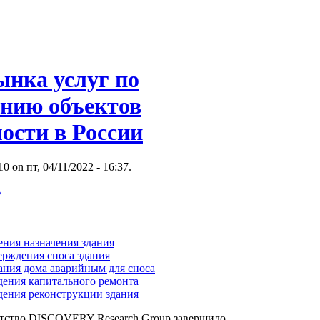
ынка услуг по
анию объектов
ости в России
 on пт, 04/11/2022 - 16:37.
ь
ения назначения здания
ерждения сноса здания
ания дома аварийным для сноса
дения капитального ремонта
дения реконструкции здания
нтство DISCOVERY Research Group завершило