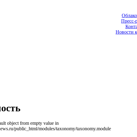
Облако
Пресс-
Конт
Новости 
ость
ult object from empty value in
news.ru/public_html/modules/taxonomy/taxonomy.module