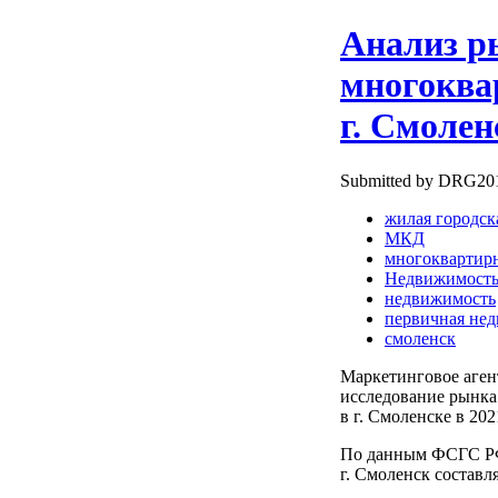
Анализ р
многоква
г. Смолен
Submitted by DRG2010
жилая городск
МКД
многоквартирн
Недвижимост
недвижимость
первичная не
смоленск
Маркетинговое аге
исследование рынк
в г. Смоленске в 202
По данным ФСГС РФ 
г. Смоленск составля