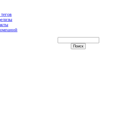
 тегов
релизы
акты
компаний