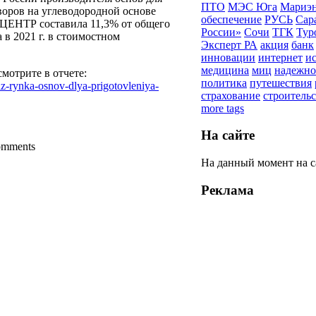
ПТО
МЭС Юга
Мариэн
воров на углеводородной основе
обеспечение
РУСЬ
Сар
НТР составила 11,3% от общего
России»
Сочи
ТГК
Тур
 в 2021 г. в стоимостном
Эксперт РА
акция
банк
инновации
интернет
и
медицина
миц
надежно
мотрите в отчете:
политика
путешествия
liz-rynka-osnov-dlya-prigotovleniya-
страхование
строитель
more tags
На сайте
comments
На данный момент на 
Реклама