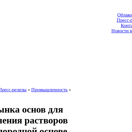
Облако
Пресс-
Конт
Новости 
Пресс-релизы
»
Промышленность
»
ынка основ для
ления растворов
дородной основе