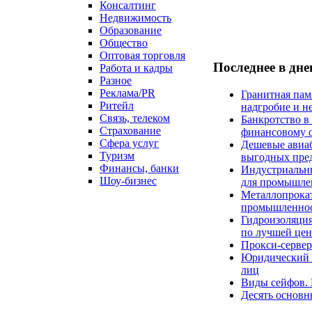
Консалтинг
Недвижимость
Образование
Общество
Оптовая торговля
Последнее в дн
Работа и кадры
Разное
Реклама/PR
Гранитная пам
Ритейл
надгробие и н
Связь, телеком
Банкротство в
Страхование
финансовому 
Сфера услуг
Дешевые авиаб
Туризм
выгодных пре
Финансы, банки
Индустриальн
Шоу-бизнес
для промышле
Металлопрокат
промышленнос
Гидроизоляция
по лучшей цен
Прокси-сервер
Юридический к
лиц
Виды сейфов. 
Десять основн