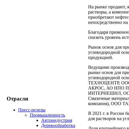
На рынке продают, к
растворы, а компон
приобретают нефте
непосредственно на
Благодаря применен
снизить уровень ист
Рынок основ для пр
углеводородной осн
продукцией.
Ведущими производ
рынке основ для пр
углеводородной осн
ТЕХНОЦЕНТР, ООО 
АКРОС, АО НПО 
ИНТЕРНЕШНЛ, ОО
Отрасли
Смазочные материа
компания), ООО Т
Пресс-релизы
В 2021 г. в России 
Промышленность
для растворов на уг
Автоиндустрия
Деревообработка
Доля крупнейшего в