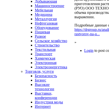
Добывающая
приготовления раст
Машиностроение
(РУО) ООО ТЕХНОЦЕ
Мебельная
объема производства
Медицина
выражении.
Металлургия
Нефтегазовая
Подробные данные с
Оборудование
https://drgroup.ru/ana
Пищевая
rastvorov-na-u...
Разное
Сельское хозяйство
»
Строительство
Текстильная
Login
to post 
Транспорт
Химическая
Электронная
Электроэнергетика
Торговля, услуги
Безопасность
Бизнес
Высокие
технологии
Выставки,
конференции
Индустрия моды
Интернет