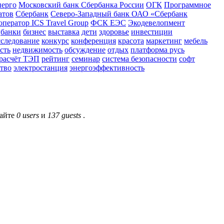
ерго
Московский банк Сбербанка России
ОГК
Программное
атов
Сбербанк
Северо-Западный банк ОАО «Сбербанк
оператор ICS Travel Group
ФСК ЕЭС
Экодевелопмент
банки
бизнес
выставка
дети
здоровье
инвестиции
сследование
конкурс
конференция
красота
маркетинг
мебель
сть
недвижимость
обсуждение
отдых
платформа русь
расчёт ТЭП
рейтинг
семинар
система безопасности
софт
ство
электростанция
энергоэффективность
сайте
0 users
и
137 guests
.