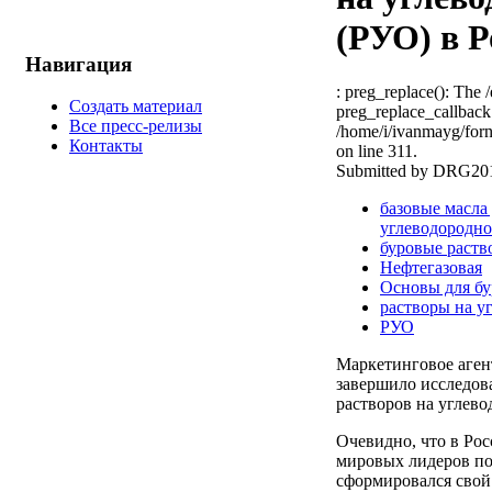
(РУО) в Р
Навигация
: preg_replace(): The /
Создать материал
preg_replace_callback 
Все пресс-релизы
/home/i/ivanmayg/forn
Контакты
on line 311.
Submitted by DRG2010
базовые масла
углеводородно
буровые раств
Нефтегазовая
Основы для бу
растворы на у
РУО
Маркетинговое аге
завершило исследов
растворов на углево
Очевидно, что в Рос
мировых лидеров по
сформировался свой