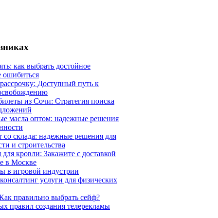
евниках
ять: как выбрать достойное
е ошибиться
 рассрочку: Доступный путь к
освобождению
илеты из Сочи: Стратегия поиска
дложений
ые масла оптом: надежные решения
нности
 со склада: надежные решения для
ти и строительства
 для кровли: Закажите с доставкой
е в Москве
ы в игровой индустрии
онсалтинг услуги для физических
Как правильно выбрать сейф?
ых правил создания телерекламы