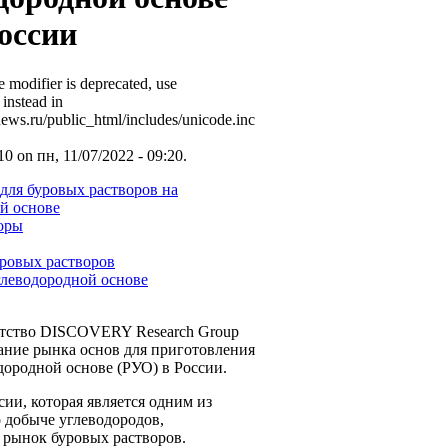
оссии
e modifier is deprecated, use
instead in
ews.ru/public_html/includes/unicode.inc
 on пн, 11/07/2022 - 09:20.
 для буровых растворов на
й основе
оры
ровых растворов
глеводородной основе
нтство DISCOVERY Research Group
ание рынка основ для приготовления
дородной основе (РУО) в России.
сии, которая является одним из
 добыче углеводородов,
 рынок буровых растворов.