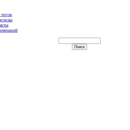
 тегов
релизы
акты
компаний