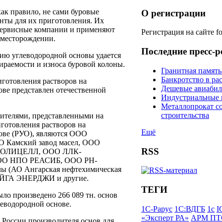
ак правило, не сами буровые
О регистрации
енты для их приготовления. Их
сервисные компании и применяют
Регистрация на сайте 
 месторождении.
Последние пресс-
ию углеводородной основы удается
ираемости и износа буровой колоны.
Гранитная память
Банкротство в р
иготовления растворов на
Дешевые авиабил
ове представлен отечественной
Индустриальные 
Металлопрокат с
строительства
ителями, представленными на
иготовления растворов на
Ещё
ове (РУО), являются ООО
Камский завод масел, ООО
RSS
ПОЛИЦЕЛЛ, ООО ЛЛК-
О НПО РЕАСИБ, ООО РН-
лы (АО Ангарская нефтехимическая
АЙГА ЭНЕРДЖИ и другие.
ТЕГИ
было произведено 266 089 тн. основ
леводородной основе.
1С-Рарус
1С:ВДГБ
1с
I
«Эксперт РА»
АРМ ПТ
 России производителя основ для