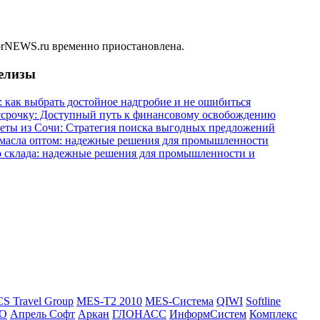
forNEWS.ru временно приостановлена.
релизы
: как выбрать достойное надгробие и не ошибиться
ассрочку: Доступный путь к финансовому освобождению
еты из Сочи: Стратегия поиска выгодных предложений
масла оптом: надежные решения для промышленности
о склада: надежные решения для промышленности и
CS Travel Group
MES-T2 2010
MES-Система
QIWI
Softline
О
Апрель Софт
Аркан
ГЛОНАСС
ИнформСистем
Комплекс