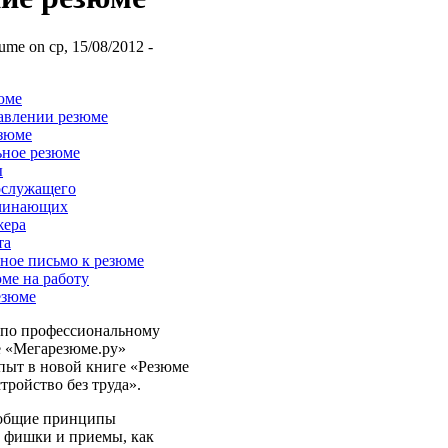
ume on ср, 15/08/2012 -
юме
авлении резюме
езюме
ьное резюме
ы
ослужащего
ачинающих
жера
та
ное письмо к резюме
юме на работу
езюме
 по профессиональному
 «Мегарезюме.ру»
пыт в новой книге «Резюме
тройство без труда».
 общие принципы
, фишки и приемы, как