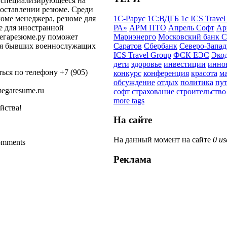
, специализирующееся на
оставлении резюме. Среди
1С-Рарус
1С:ВДГБ
1с
ICS Travel
зюме менеджера, резюме для
РА»
АРМ ПТО
Апрель Софт
Ар
 для иностранной
Мариэнерго
Московский банк С
егарезюме.ру поможет
Саратов
Сбербанк
Северо-Запа
ля бывших военнослужащих
ICS Travel Group
ФСК ЕЭС
Эко
дети
здоровье
инвестиции
инно
ься по телефону +7 (905)
конкурс
конференция
красота
м
обсуждение
отдых
политика
пу
megaresume.ru
софт
страхование
строительство
more tags
йства!
На сайте
На данный момент на сайте
0 us
comments
Реклама