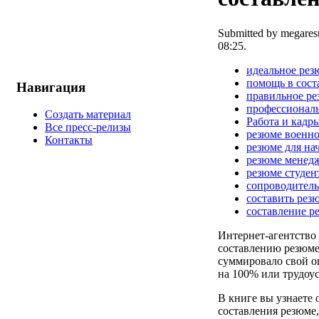
Submitted by megares
08:25.
идеальное рез
помощь в сост
Навигация
правильное р
профессионал
Создать материал
Работа и кадр
Все пресс-релизы
резюме военн
Контакты
резюме для н
резюме менед
резюме студен
сопроводитель
составить рез
составление р
Интернет-агентство
составлению резюме
суммировало свой о
на 100% или трудоус
В книге вы узнаете
составления резюме