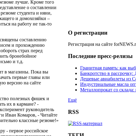
резюме лучше. Кроме того
едставление о составлении
резюме студента и няни,
ащего и домохозяйки –
иться на работу не так-то
О регистрации
освящены составлению
Регистрация на сайте forNEWS.
писем и прохождению
побороть страх перед
Последние пресс-релизы
авить бронебойное
сьмо и т.д.
Гранитная память: как вы
ит в магазины. Пока вы
Банкротство в рассрочку
ачать первые главы или
Дешевые авиабилеты из С
ную версию на сайте
Индустриальные масла оп
Металлопрокат со склада:
ство полезных фишек и
Ещё
ть их в кармане? -
ксперимент руководитель
RSS
ги Иван Комаров, - Читайте
вительно классные резюме!»
ру - первое российское
ТЕГИ