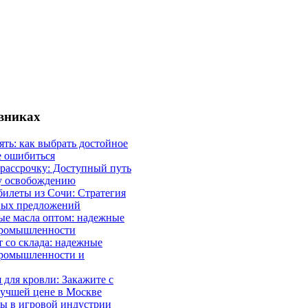
евниках
ять: как выбрать достойное
е ошибиться
 рассрочку: Доступный путь
у освобождению
илеты из Сочи: Стратегия
ных предложений
ые масла оптом: надежные
промышленности
 со склада: надежные
промышленности и
 для кровли: Закажите с
лучшей цене в Москве
ы в игровой индустрии