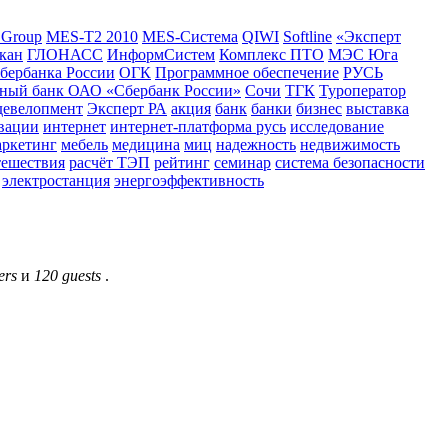
 Group
MES-T2 2010
MES-Система
QIWI
Softline
«Эксперт
кан
ГЛОНАСС
ИнформСистем
Комплекс ПТО
МЭС Юга
бербанка России
ОГК
Программное обеспечение
РУСЬ
дный банк ОАО «Сбербанк России»
Сочи
ТГК
Туроператор
девелопмент
Эксперт РА
акция
банк
банки
бизнес
выставка
вации
интернет
интернет-платформа русь
исследование
аркетинг
мебель
медицина
миц
надежность
недвижимость
тешествия
расчёт ТЭП
рейтинг
семинар
система безопасности
электростанция
энергоэффективность
ers
и
120 guests
.