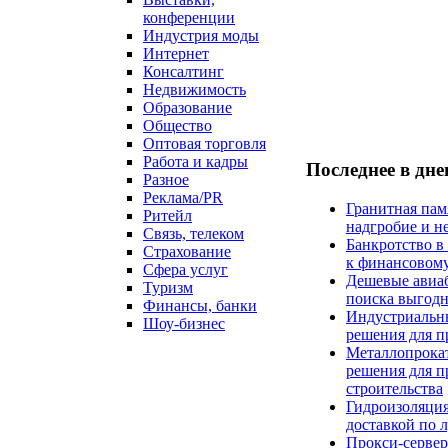
конференции
Индустрия моды
Интернет
Консалтинг
Недвижимость
Образование
Общество
Оптовая торговля
Работа и кадры
Последнее в дн
Разное
Реклама/PR
Гранитная пам
Ритейл
надгробие и н
Связь, телеком
Банкротство в
Страхование
к финансовом
Сфера услуг
Дешевые авиаб
Туризм
поиска выгод
Финансы, банки
Индустриальн
Шоу-бизнес
решения для 
Металлопрокат
решения для 
строительства
Гидроизоляция
доставкой по 
Прокси-сервер