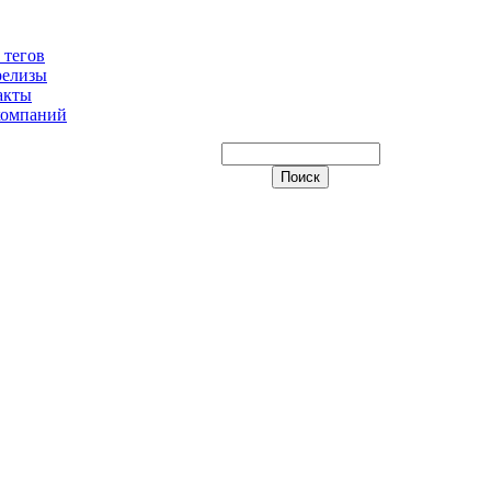
 тегов
релизы
акты
компаний