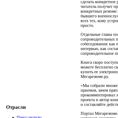
сделать конкретное 
читатель получит пр
конкретных резюме: 
бывшего военнослуж
всех тех, кому устро
просто.
Отдельные главы п
сопроводительных 
собеседования: как 
интервью, как сост
сопроводительное пи
Книга скоро поступ
можете бесплатно ск
купить ее электрон
Мегарезюме.ру.
«Мы собрали множе
приемов, зачем прята
прокомментировал э
проекта и автор кни
и составляйте дейст
Отрасли
Портал Мегарезюме.
Пресс-релизы