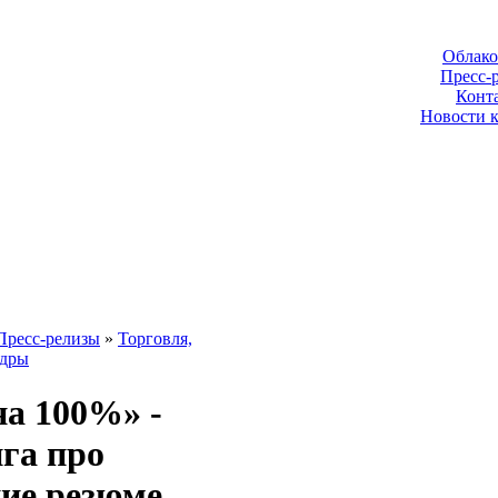
Облако
Пресс-
Конт
Новости 
Пресс-релизы
»
Торговля,
адры
на 100%» -
га про
ние резюме