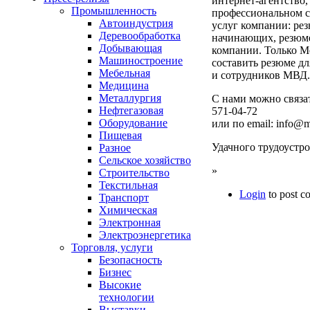
интернет-агентство
Промышленность
профессиональном с
Автоиндустрия
услуг компании: ре
Деревообработка
начинающих, резюме
Добывающая
компании. Только М
Машиностроение
составить резюме д
Мебельная
и сотрудников МВД.
Медицина
Металлургия
С нами можно связат
Нефтегазовая
571-04-72
Оборудование
или по email: info@
Пищевая
Удачного трудоустро
Разное
Сельское хозяйство
»
Строительство
Текстильная
Login
to post 
Транспорт
Химическая
Электронная
Электроэнергетика
Торговля, услуги
Безопасность
Бизнес
Высокие
технологии
Выставки,