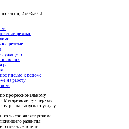
ume on пн, 25/03/2013 -
юме
авлении резюме
езюме
ьное резюме
ы
ослужащего
ачинающих
жера
та
ное письмо к резюме
юме на работу
езюме
 по профессиональному
е «Мегарезюме.ру» первым
вом рынке запускает услугу
 просто составляет резюме, а
лижайшего развития
яет список действий,