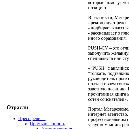
которые помогут ус
позицию.
В частности, Мегар
- рекомендует релев
- подбирает классны
- рассказывает о пл
иного образования.
PUSH-CV – это отли
заполучить желанну
специалиста или сту
«"PUSH" с английск
"толкать, подталкива
руководитель проект
подталкиваем соиска
заветную позицию. 
прочитанная книга 
сотен соискателей».
Отрасли
Портал Мегарезюме.
интернет-агентство
Пресс-релизы
профессиональном с
Промышленность
услуг компании: ре
Автоиндустрия