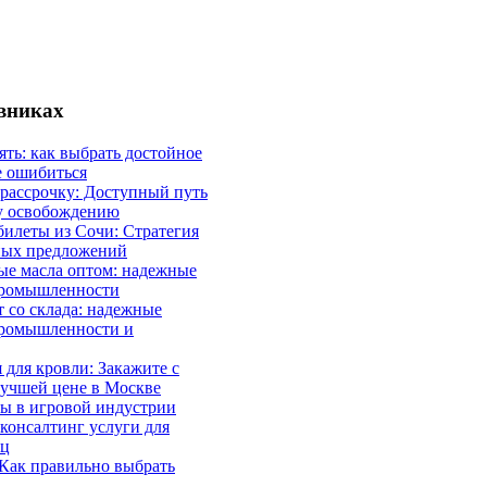
евниках
ять: как выбрать достойное
е ошибиться
 рассрочку: Доступный путь
у освобождению
илеты из Сочи: Стратегия
ных предложений
ые масла оптом: надежные
промышленности
 со склада: надежные
промышленности и
 для кровли: Закажите с
лучшей цене в Москве
ы в игровой индустрии
онсалтинг услуги для
иц
Как правильно выбрать