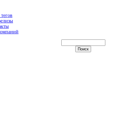
 тегов
релизы
акты
компаний