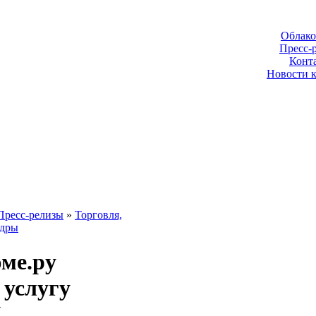
Облако
Пресс-
Конт
Новости 
Пресс-релизы
»
Торговля,
адры
ме.ру
 услугу
V