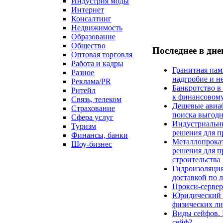
Индустрия моды
Интернет
Консалтинг
Недвижимость
Образование
Общество
Последнее в дн
Оптовая торговля
Работа и кадры
Гранитная пам
Разное
надгробие и н
Реклама/PR
Банкротство в
Ритейл
к финансовом
Связь, телеком
Дешевые авиаб
Страхование
поиска выгод
Сфера услуг
Индустриальн
Туризм
решения для 
Финансы, банки
Металлопрокат
Шоу-бизнес
решения для 
строительства
Гидроизоляция
доставкой по 
Прокси-сервер
Юридический к
физических л
Виды сейфов. 
сейф?