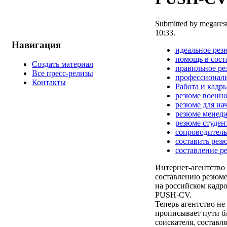
Submitted by megares
10:33.
Навигация
идеальное рез
помощь в сост
Создать материал
правильное р
Все пресс-релизы
профессионал
Контакты
Работа и кадр
резюме военн
резюме для н
резюме менед
резюме студен
сопроводитель
составить рез
составление р
Интернет-агентство
составлению резюм
на российском кадро
PUSH-CV.
Теперь агентство не
прописывает пути б
соискателя, составл