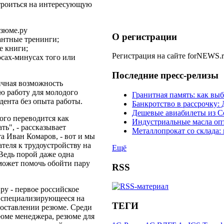
троиться на интересующую
езюме.ру
О регистрации
антные тренинги;
е книги;
Регистрация на сайте forNEWS.
юсах-минусах того или
Последние пресс-релизы
чная возможность
ю работу для молодого
Гранитная память: как вы
дента без опыта работы.
Банкротство в рассрочку
Дешевые авиабилеты из С
ого переводится как
Индустриальные масла оп
ть", - рассказывает
Металлопрокат со склада:
а Иван Комаров, - вот и мы
теля к трудоустройству на
Ещё
Ведь порой даже одна
может помочь обойти пару
RSS
ру - первое российское
, специализирующееся на
ТЕГИ
оставлении резюме. Среди
зюме менеджера, резюме для