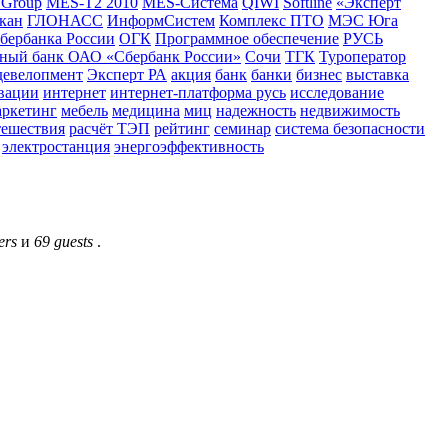
 Group
MES-T2 2010
MES-Система
QIWI
Softline
«Эксперт
кан
ГЛОНАСС
ИнформСистем
Комплекс ПТО
МЭС Юга
бербанка России
ОГК
Программное обеспечение
РУСЬ
дный банк ОАО «Сбербанк России»
Сочи
ТГК
Туроператор
девелопмент
Эксперт РА
акция
банк
банки
бизнес
выставка
вации
интернет
интернет-платформа русь
исследование
аркетинг
мебель
медицина
миц
надежность
недвижимость
тешествия
расчёт ТЭП
рейтинг
семинар
система безопасности
электростанция
энергоэффективность
ers
и
69 guests
.