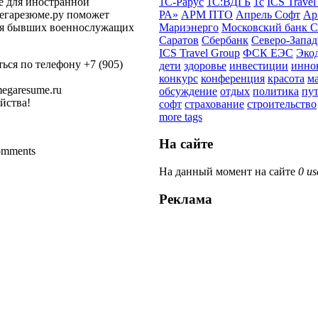
1С-Рарус
1С:ВДГБ
1с
ICS Travel
 для иностранной
РА»
АРМ ПТО
Апрель Софт
Ар
егарезюме.ру поможет
Мариэнерго
Московский банк С
ля бывших военнослужащих
Саратов
Сбербанк
Северо-Запа
ICS Travel Group
ФСК ЕЭС
Эко
ься по телефону +7 (905)
дети
здоровье
инвестиции
инно
конкурс
конференция
красота
м
megaresume.ru
обсуждение
отдых
политика
пу
йства!
софт
страхование
строительство
more tags
На сайте
comments
На данный момент на сайте
0 us
Реклама