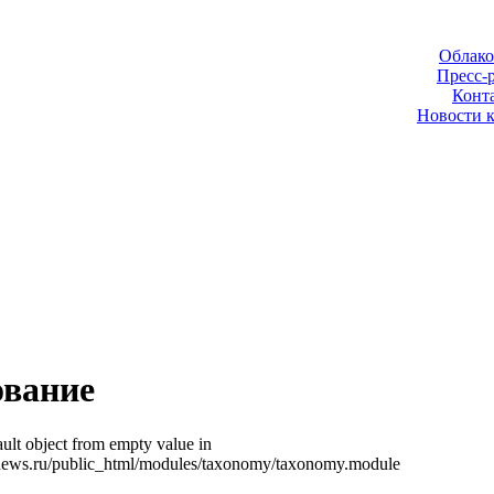
Облако
Пресс-
Конт
Новости 
ование
ult object from empty value in
news.ru/public_html/modules/taxonomy/taxonomy.module