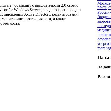
Московс
oftware» объявляет о выходе версии 2.0 своего
РУСЬ
С
visor for Windows Servers, предназначенного для
России
сстановления Active Directory, редактирования
Экодев
 мониторинга состояния сети, а также
здоровь
отчетность.
исследо
медици
полити
безопас
энерго
more tag
На са
На данн
Рекла