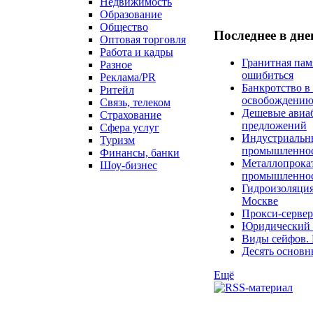
Недвижимость
Образование
Общество
Последнее в дн
Оптовая торговля
Работа и кадры
Гранитная пам
Разное
ошибиться
Реклама/PR
Банкротство в
Ритейл
освобождени
Связь, телеком
Дешевые авиаб
Страхование
предложений
Сфера услуг
Индустриальны
Туризм
промышленно
Финансы, банки
Металлопрокат
Шоу-бизнес
промышленнос
Гидроизоляция
Москве
Прокси-сервер
Юридический к
Виды сейфов. 
Десять основн
Ещё