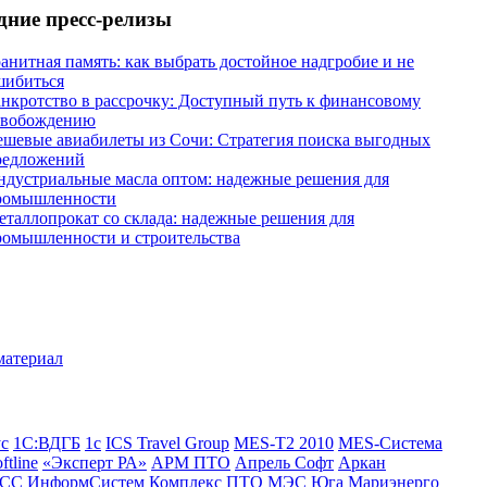
дние пресс-релизы
анитная память: как выбрать достойное надгробие и не
шибиться
анкротство в рассрочку: Доступный путь к финансовому
свобождению
ешевые авиабилеты из Сочи: Стратегия поиска выгодных
редложений
ндустриальные масла оптом: надежные решения для
ромышленности
еталлопрокат со склада: надежные решения для
ромышленности и строительства
ус
1С:ВДГБ
1с
ICS Travel Group
MES-T2 2010
MES-Система
ftline
«Эксперт РА»
АРМ ПТО
Апрель Софт
Аркан
СС
ИнформСистем
Комплекс ПТО
МЭС Юга
Мариэнерго