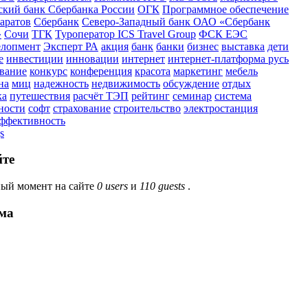
кий банк Сбербанка России
ОГК
Программное обеспечение
аратов
Сбербанк
Северо-Западный банк ОАО «Сбербанк
»
Сочи
ТГК
Туроператор ICS Travel Group
ФСК ЕЭС
елопмент
Эксперт РА
акция
банк
банки
бизнес
выставка
дети
е
инвестиции
инновации
интернет
интернет-платформа русь
вание
конкурс
конференция
красота
маркетинг
мебель
на
миц
надежность
недвижимость
обсуждение
отдых
ка
путешествия
расчёт ТЭП
рейтинг
семинар
система
ности
софт
страхование
строительство
электростанция
эффективность
s
йте
ый момент на сайте
0 users
и
110 guests
.
ма