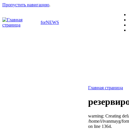
Пропустить навигацию
.
forNEWS
Главная страница
резервир
warning: Creating defa
/home/i/ivanmayg/for
on line 1364.