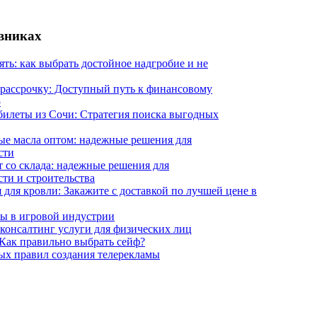
евниках
ять: как выбрать достойное надгробие и не
 рассрочку: Доступный путь к финансовому
ю
илеты из Сочи: Стратегия поиска выгодных
е масла оптом: надежные решения для
сти
 со склада: надежные решения для
ти и строительства
 для кровли: Закажите с доставкой по лучшей цене в
ы в игровой индустрии
онсалтинг услуги для физических лиц
Как правильно выбрать сейф?
ых правил создания телерекламы