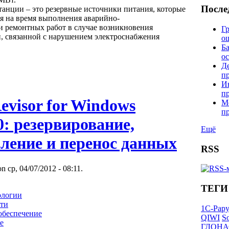
После
танции – это резервные источники питания, которые
ся на время выполнения аварийно-
и ремонтных работ в случае возникновения
Гр
, связанной с нарушением электроснабжения
о
Б
о
Д
п
И
п
Revisor for Windows
М
п
.0: резервирование,
Ещё
ление и перенос данных
RSS
 ср, 04/07/2012 - 08:11.
ТЕГИ
ологии
ети
1С-Рар
обеспечение
QIWI
So
е
ГЛОНА