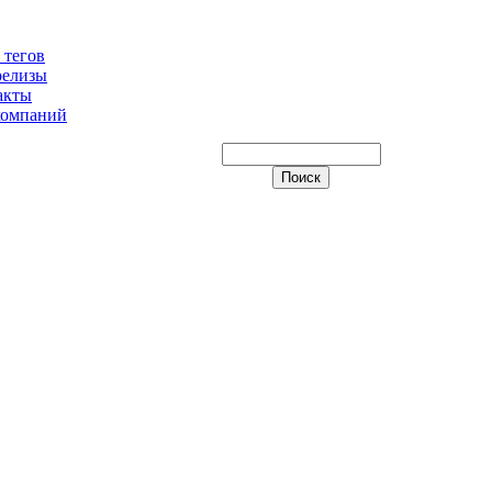
 тегов
релизы
акты
компаний