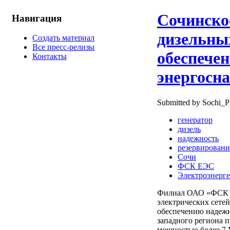
Сочинско
Навигация
дизельны
Создать материал
Все пресс-релизы
обеспече
Контакты
энергосн
Submitted by Sochi_P
генератор
дизель
надежность
резервировани
Сочи
ФСК ЕЭС
Электроэнерге
Филиал ОАО «ФСК Е
электрических сете
обеспечению надежн
западного региона 
мощностью более 7 