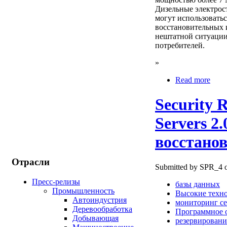
Дизельные электрос
могут использовать
восстановительных 
нештатной ситуации
потребителей.
»
Read more
Security 
Servers 2
восстанов
Отрасли
Submitted by SPR_4 on
Пресс-релизы
базы данных
Промышленность
Высокие техн
Автоиндустрия
мониторинг с
Деревообработка
Программное 
Добывающая
резервировани