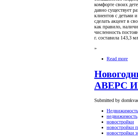
комфорте своих дет
давно существует р
клиентов с детьми и
сделать акцент в св
как правило, наличи
численность постоя
г. составила 143,3 м
»
Read more
Новогодн
АВЕРС И
Submitted by domkvad
Недвижимост
недвижимость
новостройки
новостройки п
новостройки э