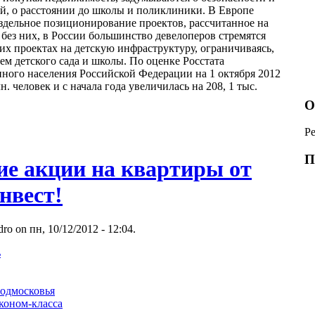
ей, о расстоянии до школы и поликлиники. В Европе
аздельное позиционирование проектов, рассчитанное на
 без них, в России большинство девелоперов стремятся
оих проектах на детскую инфраструктуру, ограничиваясь,
ем детского сада и школы. По оценке Росстата
нного населения Российской Федерации на 1 октября 2012
лн. человек и с начала года увеличилась на 208, 1 тыс.
О
Р
П
ие акции на квартиры от
нвест!
ro on пн, 10/12/2012 - 12:04.
ь
одмосковья
коном-класса