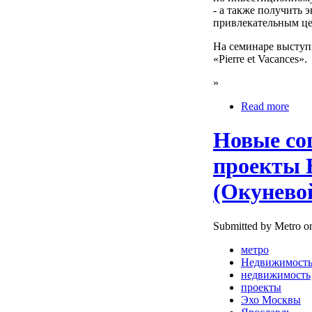
- а также получить
привлекательным це
На семинаре выступ
«Pierre et Vacances».
»
Read more
Новые со
проекты 
(Окунево
Submitted by Metro on
метро
Недвижимост
недвижимость
проекты
Эхо Москвы