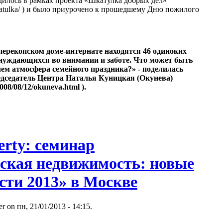
илось в рамках проекта «Шкатулка добрых дел»
/shkatulka/ ) и было приурочено к прошедшему Дню пожилого
перекопском доме-интернате находятся 46 одиноких
уждающихся во внимании и заботе. Что может быть
чем атмосфера семейного праздника?» - поделилась
дседатель Центра Наталья Куницкая (Окунева)
2008/08/12/okuneva.html ).
perty: семинар
ская недвижимость: новые
сти 2013» в Москве
r on пн, 21/01/2013 - 14:15.