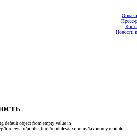
Облако
Пресс-
Конт
Новости 
ость
ng default object from empty value in
yg/fornews.ru/public_html/modules/taxonomy/taxonomy.module