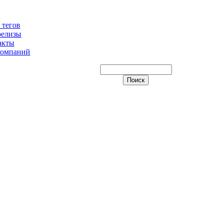
 тегов
релизы
акты
компаний