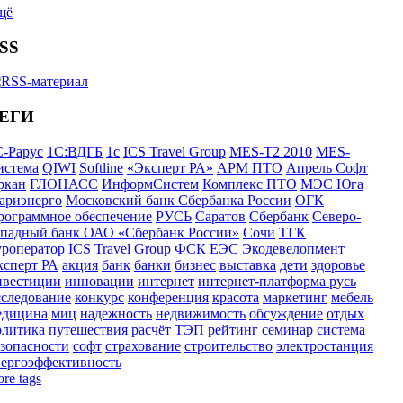
щё
SS
ЕГИ
С-Рарус
1С:ВДГБ
1с
ICS Travel Group
MES-T2 2010
MES-
истема
QIWI
Softline
«Эксперт РА»
АРМ ПТО
Апрель Софт
ркан
ГЛОНАСС
ИнформСистем
Комплекс ПТО
МЭС Юга
ариэнерго
Московский банк Сбербанка России
ОГК
рограммное обеспечение
РУСЬ
Саратов
Сбербанк
Северо-
ападный банк ОАО «Сбербанк России»
Сочи
ТГК
роператор ICS Travel Group
ФСК ЕЭС
Экодевелопмент
ксперт РА
акция
банк
банки
бизнес
выставка
дети
здоровье
нвестиции
инновации
интернет
интернет-платформа русь
сследование
конкурс
конференция
красота
маркетинг
мебель
едицина
миц
надежность
недвижимость
обсуждение
отдых
олитика
путешествия
расчёт ТЭП
рейтинг
семинар
система
езопасности
софт
страхование
строительство
электростанция
нергоэффективность
re tags