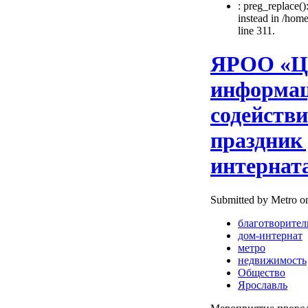
: preg_replace()
instead in /hom
line 311.
ЯРОО «Це
информац
содействи
праздник 
интерната
Submitted by Metro on
благотворител
дом-интернат
метро
недвижимость
Общество
Ярославль