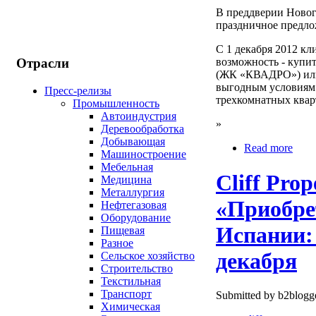
В преддверии Новог
праздничное предло
С 1 декабря 2012 
Отрасли
возможность - купит
(ЖК «КВАДРО») или 
выгодным условиям.
Пресс-релизы
трехкомнатных квар
Промышленность
Автоиндустрия
»
Деревообработка
Добывающая
Read more
Машиностроение
Мебельная
Cliff Pro
Медицина
Металлургия
«Приобре
Нефтегазовая
Оборудование
Испании:
Пищевая
Разное
декабря
Сельское хозяйство
Строительство
Текстильная
Транспорт
Submitted by b2blogge
Химическая