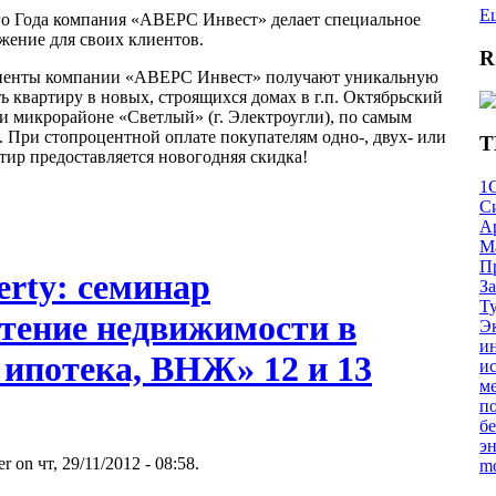
Е
о Года компания «АВЕРС Инвест» делает специальное
жение для своих клиентов.
R
клиенты компании «АВЕРС Инвест» получают уникальную
ь квартиру в новых, строящихся домах в г.п. Октябрьский
микрорайоне «Светлый» (г. Электроугли), по самым
 При стопроцентной оплате покупателям одно-, двух- или
Т
тир предоставляется новогодняя скидка!
1
С
А
М
П
perty: семинар
З
Ту
тение недвижимости в
Э
и
 ипотека, ВНЖ» 12 и 13
и
м
п
б
э
r on чт, 29/11/2012 - 08:58.
mo