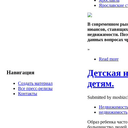
Ярославль
Ярославские 
В современном рын
нюансов, ставящих
недвижимости. Поэ
данных вопросах ч
»
Read more
Детская 
Навигация
детям.
Создать материал
Все пресс-релизы
Контакты
Submitted by mosbizcl
Недвижимост
недвижимость
Образ ребенка част
большинство людей,