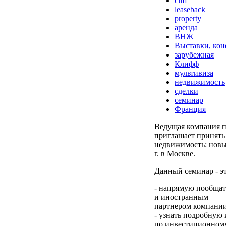
cliff
leaseback
property
аренда
ВНЖ
Выставки, ко
зарубежная
Клифф
мультивиза
недвижимость
сделки
семинар
Франция
Ведущая компания п
приглашает принять
недвижимость: новы
г. в Москве.
Данный семинар - э
- напрямую пообщат
и иностранным
партнером компании C
- узнать подробную
по инвестиционному