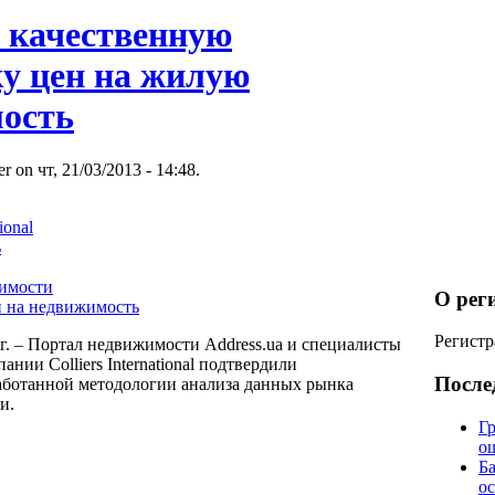
и качественную
ку цен на жилую
ость
r on чт, 21/03/2013 - 14:48.
ional
ь
имости
О рег
н на недвижимость
Регистр
 г. – Портал недвижимости Address.ua и специалисты
нии Colliers International подтвердили
После
аботанной методологии анализа данных рынка
и.
Гр
о
Б
о