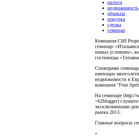
налоги
недвижимость
объекты
покупка
сделка
семинар
Компания Cliff Prop
семинар: «Итальянс
новых условиях», ко
гостиницы «Татьяна
Спикерами семинара 
имеющие многолетн
недвижимости в Евр
компания "Four Sprin
На семинаре (http://w
=b2blogger) слушат
эксклюзивными цен
рынка 2013.
Главные вопросы се
»