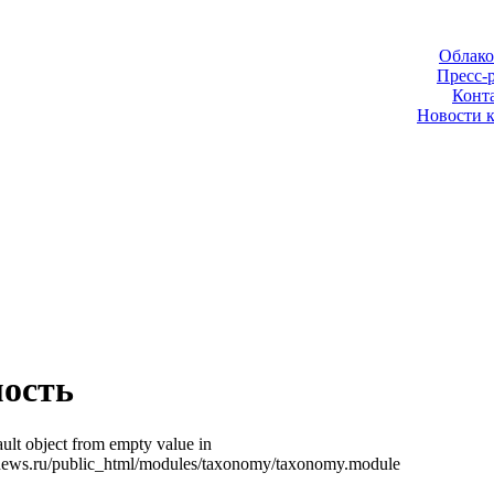
Облако
Пресс-
Конт
Новости 
ость
ult object from empty value in
news.ru/public_html/modules/taxonomy/taxonomy.module