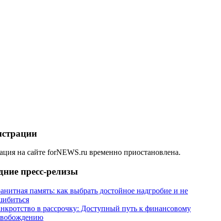
истрации
ация на сайте forNEWS.ru временно приостановлена.
дние пресс-релизы
анитная память: как выбрать достойное надгробие и не
шибиться
анкротство в рассрочку: Доступный путь к финансовому
свобождению