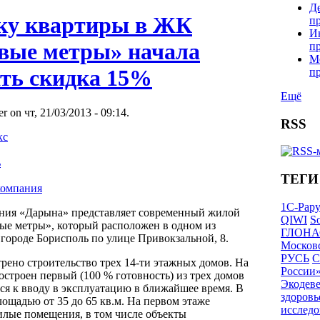
Д
ку квартиры в ЖК
п
И
вые метры» начала
п
М
ать скидка 15%
п
Ещё
r on чт, 21/03/2013 - 09:14.
RSS
кс
ь
ТЕГИ
компания
1С-Рар
ния «Дарына» представляет современный жилой
QIWI
So
ые метры», который расположен в одном из
ГЛОНА
городе Борисполь по улице Привокзальной, 8.
Московс
РУСЬ
С
рено строительство трех 14-ти этажных домов. На
России
строен первый (100 % готовность) из трех домов
Экодев
ся к вводу в эксплуатацию в ближайшее время. В
здоровь
лощадью от 35 до 65 кв.м. На первом этаже
исследо
лые помещения, в том числе объекты