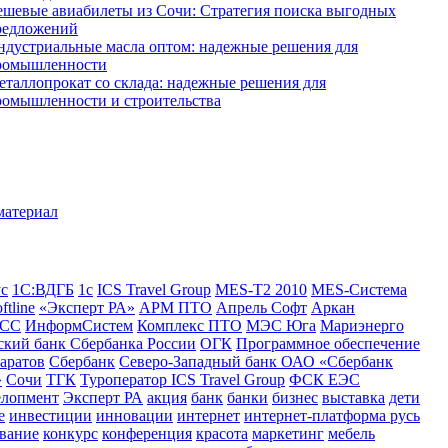
ешевые авиабилеты из Сочи: Стратегия поиска выгодных
редложений
ндустриальные масла оптом: надежные решения для
ромышленности
еталлопрокат со склада: надежные решения для
ромышленности и строительства
ус
1С:ВДГБ
1с
ICS Travel Group
MES-T2 2010
MES-Система
ftline
«Эксперт РА»
АРМ ПТО
Апрель Софт
Аркан
СС
ИнформСистем
Комплекс ПТО
МЭС Юга
Мариэнерго
кий банк Сбербанка России
ОГК
Программное обеспечение
аратов
Сбербанк
Северо-Западный банк ОАО «Сбербанк
»
Сочи
ТГК
Туроператор ICS Travel Group
ФСК ЕЭС
елопмент
Эксперт РА
акция
банк
банки
бизнес
выставка
дети
е
инвестиции
инновации
интернет
интернет-платформа русь
вание
конкурс
конференция
красота
маркетинг
мебель