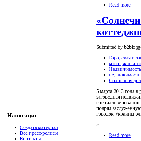
Read more
«Солнечн
коттеджн
Submitted by b2blogge
Городская и з
коттеджный г
Недвижимост
недвижимость
Солнечная до
5 марта 2013 года в
загородная недвижи
специализированног
подряд заслуженну
городок Украины эл
Навигация
»
Создать материал
Все пресс-релизы
Read more
Контакты