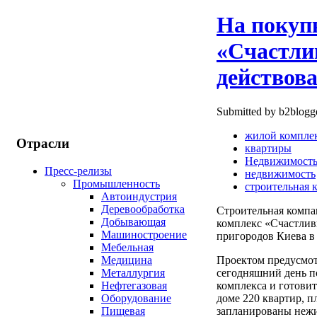
На покуп
«Счастли
действов
Submitted by b2blogge
жилой компле
Отрасли
квартиры
Недвижимост
Пресс-релизы
недвижимость
Промышленность
строительная 
Автоиндустрия
Деревообработка
Строительная компа
Добывающая
комплекс «Счастлив
Машиностроение
пригородов Киева в 
Мебельная
Медицина
Проектом предусмот
Металлургия
сегодняшний день по
Нефтегазовая
комплекса и готовит
Оборудование
доме 220 квартир, п
Пищевая
запланированы нежи