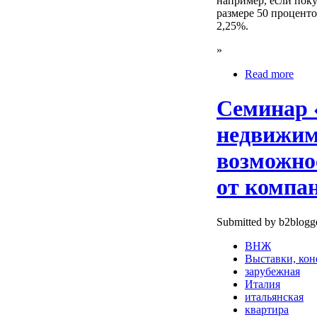
например, если пок
размере 50 проценто
2,25%.
»
Read more
Семинар 
недвижим
возможно
от компан
Submitted by b2blogge
ВНЖ
Выставки, ко
зарубежная
Италия
итальянская
квартира