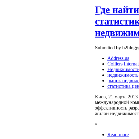
Где найт
статисти
недвижим
Submitted by b2blogge
Address.ua
Colliers Internat
Недвижимост
недвижимость
рынок недвиж
статистика це
Киев, 21 марта 2013
международной компа
эффективность разр
жилой недвижимост
»
Read more