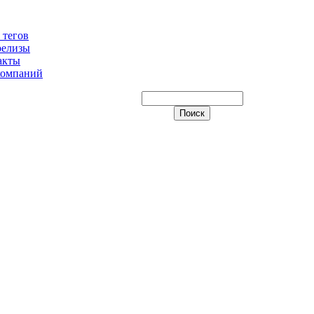
 тегов
релизы
акты
компаний