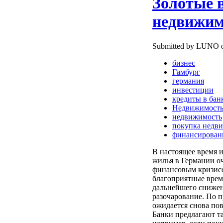
Золотые 
недвижим
Submitted by LUNO on
бизнес
Гамбург
германия
инвестиции
кредиты в бан
Недвижимост
недвижимость
покупка недв
финансирован
В настоящее время и
жилья в Германии оч
финансовым кризисо
благоприятные врем
дальнейшего снижен
разочарование. По п
ожидается снова по
Банки предлагают т