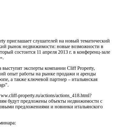
erty приглашает слушателей на новый тематический
кий рынок недвижимости: новые возможности в
торый состоится 11 апреля 2013 г. в конференц-зале
».
выступят эксперты компании Сliff Property,
ий опыт работы на рынке продажи и аренды
опе, а также ключевой партнер – итальянская
gs".
ww.cliff-property.ru/actions/actions_418.html?
елям будут предложены объекты недвижимости с
овыми предложениями и новинки итальянского
минара: